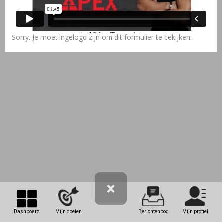
Sorry. Je moet ingelogd zijn om dit formulier te bekijken.
Dashboard
Mijn doelen
Berichtenbox
Mijn profiel