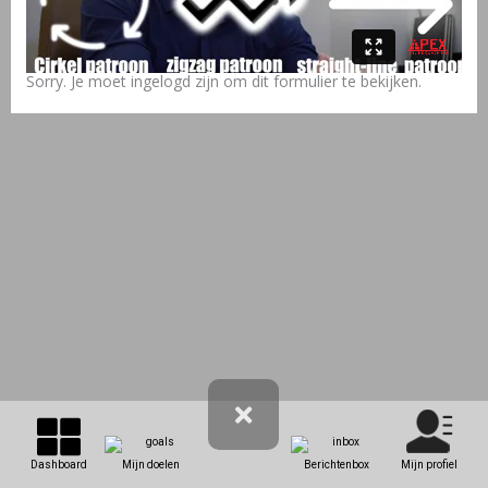
Sorry. Je moet ingelogd zijn om dit formulier te bekijken.
Dashboard
Mijn doelen
Berichtenbox
Mijn profiel