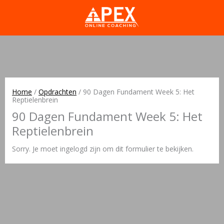
Home
/
Opdrachten
/
90 Dagen Fundament Week 5: Het
Reptielenbrein
90 Dagen Fundament Week 5: Het
Reptielenbrein
Sorry. Je moet ingelogd zijn om dit formulier te bekijken.