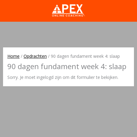
Home
/
Opdrachten
/
90 dagen fundament week 4: slaap
90 dagen fundament week 4: slaap
Sorry. Je moet ingelogd zijn om dit formulier te bekijken.