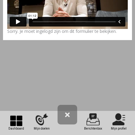
Sorry. Je moet ingelogd zijn om dit formulier te bekijken.
Dashboard
Mijn doelen
Berichtenbox
Mijn profiel