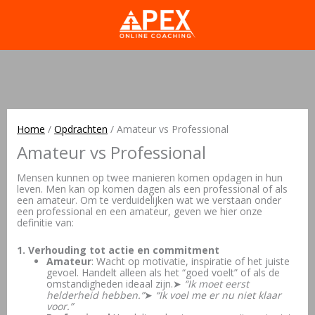
Home
/
Opdrachten
/
Amateur vs Professional
Amateur vs Professional
Mensen kunnen op twee manieren komen opdagen in hun
leven. Men kan op komen dagen als een professional of als
een amateur. Om te verduidelijken wat we verstaan onder
een professional en een amateur, geven we hier onze
definitie van:
1. Verhouding tot actie en commitment
Amateur
: Wacht op motivatie, inspiratie of het juiste
gevoel. Handelt alleen als het “goed voelt” of als de
omstandigheden ideaal zijn.➤
“Ik moet eerst
helderheid hebben.”
➤
“Ik voel me er nu niet klaar
voor.”