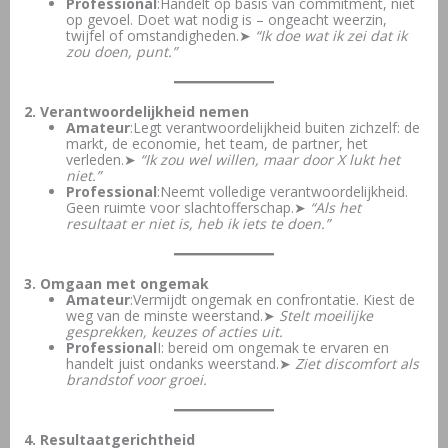
Professional
:Handelt op basis van commitment, niet
op gevoel. Doet wat nodig is – ongeacht weerzin,
twijfel of omstandigheden.➤
“Ik doe wat ik zei dat ik
zou doen, punt.”
2. Verantwoordelijkheid nemen
Amateur
:Legt verantwoordelijkheid buiten zichzelf: de
markt, de economie, het team, de partner, het
verleden.➤
“Ik zou wel willen, maar door X lukt het
niet.”
Professional
:Neemt volledige verantwoordelijkheid.
Geen ruimte voor slachtofferschap.➤
“Als het
resultaat er niet is, heb ik iets te doen.”
3. Omgaan met ongemak
Amateur
:Vermijdt ongemak en confrontatie. Kiest de
weg van de minste weerstand.➤
Stelt moeilijke
gesprekken, keuzes of acties uit.
Professional
I: bereid om ongemak te ervaren en
handelt juist ondanks weerstand.➤
Ziet discomfort als
brandstof voor groei.
4. Resultaatgerichtheid