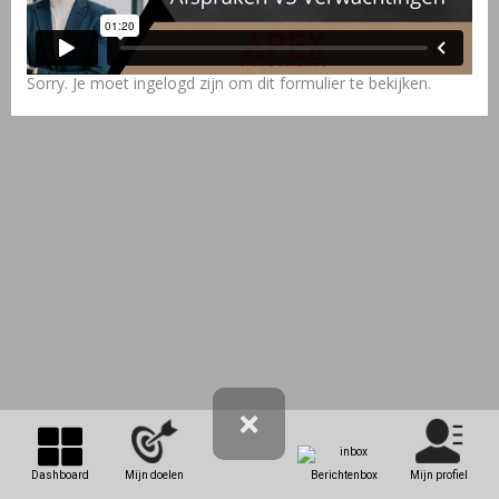
Sorry. Je moet ingelogd zijn om dit formulier te bekijken.
Dashboard
Mijn doelen
Berichtenbox
Mijn profiel