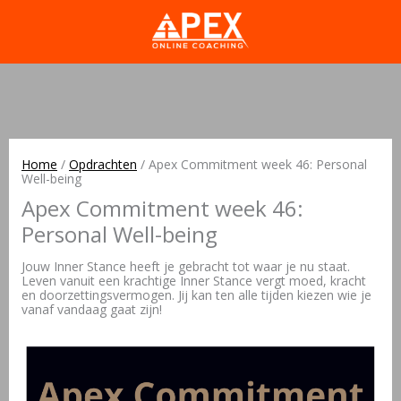
Home
/
Opdrachten
/
Apex Commitment week 46: Personal
Well-being
Apex Commitment week 46:
Personal Well-being
Jouw Inner Stance heeft je gebracht tot waar je nu staat.
Leven vanuit een krachtige Inner Stance vergt moed, kracht
en doorzettingsvermogen. Jij kan ten alle tijden kiezen wie je
vanaf vandaag gaat zijn!