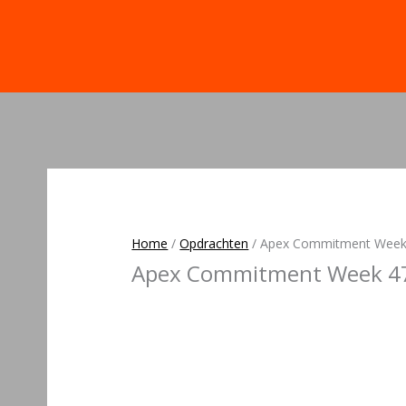
Home
/
Opdrachten
/
Apex Commitment Week 4
Apex Commitment Week 47: 