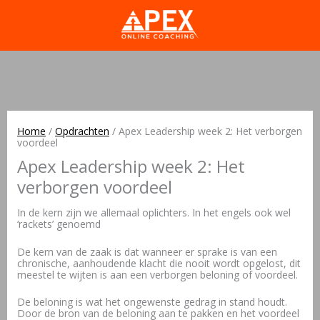
Home
/
Opdrachten
/
Apex Leadership week 2: Het verborgen
voordeel
Apex Leadership week 2: Het
verborgen voordeel
In de kern zijn we allemaal oplichters. In het engels ook wel
‘rackets’ genoemd
De kern van de zaak is dat wanneer er sprake is van een
chronische, aanhoudende klacht die nooit wordt opgelost, dit
meestel te wijten is aan een verborgen beloning of voordeel.
De beloning is wat het ongewenste gedrag in stand houdt.
Door de bron van de beloning aan te pakken en het voordeel