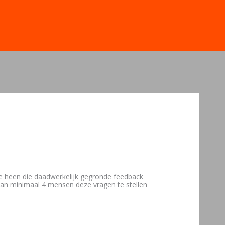
 heen die daadwerkelijk gegronde feedback
 aan minimaal 4 mensen deze vragen te stellen