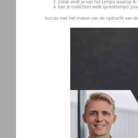
3.Wat vindt je van het tempo waarop ik 
Kan je toelichten welk spreektempo jo
Succes met het maken van de opdracht van d