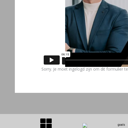
Sorry. Je moet ingelogd zijn om dit formulier te