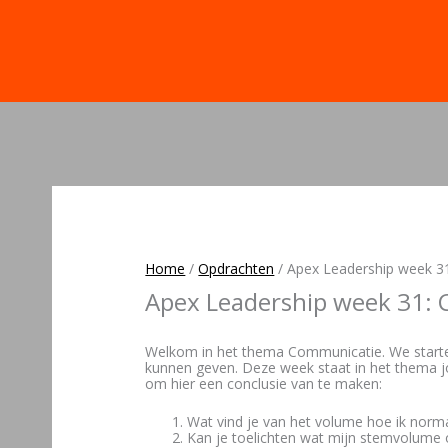
Home
/
Opdrachten
/
Apex Leadership week 3
Apex Leadership week 31: 
Welkom in het thema Communicatie. We start
kunnen geven. Deze week staat in het thema jo
om hier een conclusie van te maken:
Wat vind je van het volume hoe ik normaa
Kan je toelichten wat mijn stemvolume 