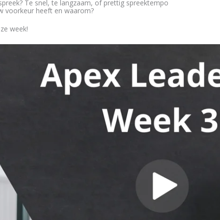
spreek? Te snel, te langzaam, of prettig spreektempo
uw voorkeur heeft en waarom?
eze week!