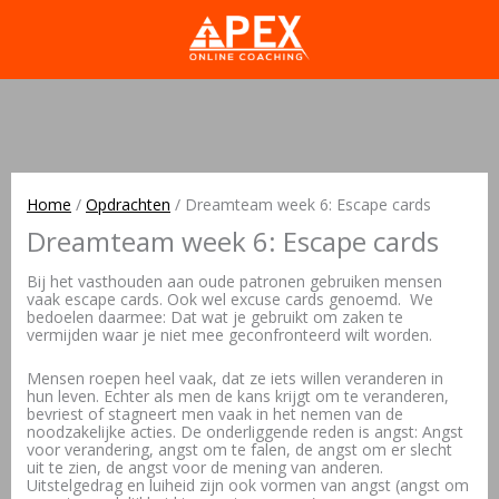
Home
/
Opdrachten
/
Dreamteam week 6: Escape cards
Dreamteam week 6: Escape cards
Bij het vasthouden aan oude patronen gebruiken mensen
vaak escape cards. Ook wel excuse cards genoemd. We
bedoelen daarmee: Dat wat je gebruikt om zaken te
vermijden waar je niet mee geconfronteerd wilt worden.
Mensen roepen heel vaak, dat ze iets willen veranderen in
hun leven. Echter als men de kans krijgt om te veranderen,
bevriest of stagneert men vaak in het nemen van de
noodzakelijke acties. De onderliggende reden is angst: Angst
voor verandering, angst om te falen, de angst om er slecht
uit te zien, de angst voor de mening van anderen.
Uitstelgedrag en luiheid zijn ook vormen van angst (angst om