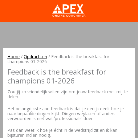
Home
/
Opdrachten
/
Feedback is the breakfast for
champions 01-2026
Feedback is the breakfast for
champions 01-2026
Zou jij zo vriendelijk willen zijn om jouw feedback met mij te
delen.
Het belangrijkste aan feedback is dat je eerlijk deelt hoe je
naar bepaalde dingen kijkt. Dingen weglaten of anders
verwoorden is niet wat ‘professionals’ doen.
Pas dan weet ik hoe je écht in de wedstrijd zit en ik kan
bijsturen indien nodig.