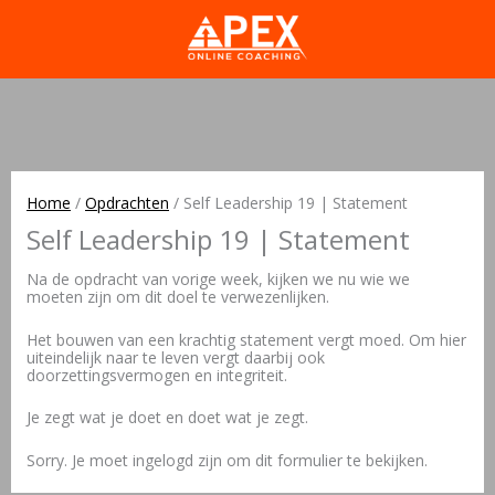
Home
/
Opdrachten
/
Self Leadership 19 | Statement
Self Leadership 19 | Statement
Na de opdracht van vorige week, kijken we nu wie we
moeten zijn om dit doel te verwezenlijken.
Het bouwen van een krachtig statement vergt moed. Om hier
uiteindelijk naar te leven vergt daarbij ook
doorzettingsvermogen en integriteit.
Je zegt wat je doet en doet wat je zegt.
Sorry. Je moet ingelogd zijn om dit formulier te bekijken.