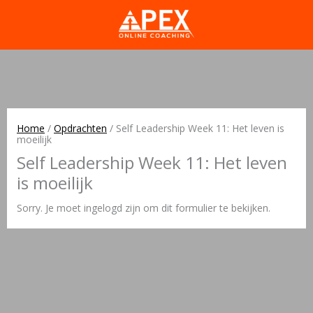
Home
/
Opdrachten
/
Self Leadership Week 11: Het leven is
moeilijk
Self Leadership Week 11: Het leven
is moeilijk
Sorry. Je moet ingelogd zijn om dit formulier te bekijken.