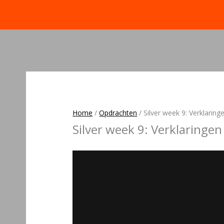
Home
/
Opdrachten
/
Silver week 9: Verklaring
Silver week 9: Verklaringen