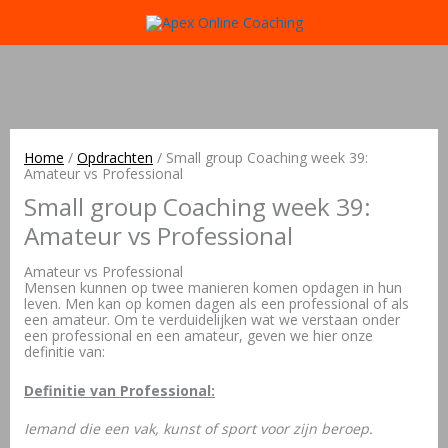
Home
/
Opdrachten
/
Small group Coaching week 39:
Amateur vs Professional
Small group Coaching week 39:
Amateur vs Professional
Amateur vs Professional
Mensen kunnen op twee manieren komen opdagen in hun
leven. Men kan op komen dagen als een professional of als
een amateur. Om te verduidelijken wat we verstaan onder
een professional en een amateur, geven we hier onze
definitie van:
Definitie van Professional:
Iemand die een vak, kunst of sport voor zijn beroep.