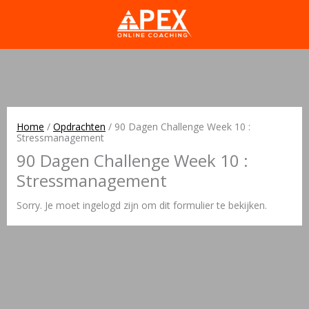
Home
/
Opdrachten
/
90 Dagen Challenge Week 10 :
Stressmanagement
90 Dagen Challenge Week 10 :
Stressmanagement
Sorry. Je moet ingelogd zijn om dit formulier te bekijken.