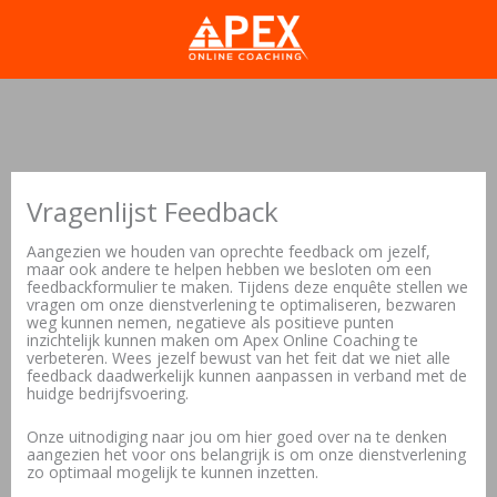
Vragenlijst Feedback
Aangezien we houden van oprechte feedback om jezelf,
maar ook andere te helpen hebben we besloten om een
feedbackformulier te maken. Tijdens deze enquête stellen we
vragen om onze dienstverlening te optimaliseren, bezwaren
weg kunnen nemen, negatieve als positieve punten
inzichtelijk kunnen maken om Apex Online Coaching te
verbeteren. Wees jezelf bewust van het feit dat we niet alle
feedback daadwerkelijk kunnen aanpassen in verband met de
huidge bedrijfsvoering.
Onze uitnodiging naar jou om hier goed over na te denken
aangezien het voor ons belangrijk is om onze dienstverlening
zo optimaal mogelijk te kunnen inzetten.