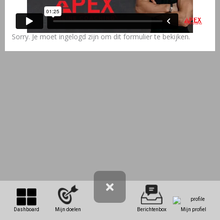
Sorry. Je moet ingelogd zijn om dit formulier te bekijken.
Dashboard
Mijn doelen
Berichtenbox
Mijn profiel