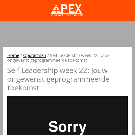
Home
/
Opdrachten
/
Self Leadership week 22: Jouw
ongewenst geprogrammeerde toekomst
Self Leadership week 22: Jouw
ongewenst geprogrammeerde
toekomst