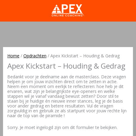
Home
/
Opdrachten
/
Apex Kickstart – Houding & Gedrag
Apex Kickstart – Houding & Gedrag
Bedankt voor je deelname aan de masterclass. Deze vragen
helpen je om jouw inzichten direct om te zetten in actie.
Neem een moment om eerlijk te reflecteren: hoe heb je dit
ervaren, wat zijn je belangrijkste eye-openers en welke
stappen wil je vanaf vandaag bewust zetten? Door stil te
staan bij je huidige én nieuwe inner stances, leg je de basis
voor ander gedrag en betere resultaten. Vul de vragen
zorgvuldig in en gebruik ze als startpunt voor jouw rechte lijn
naar de top van de piramide !
Sorry. Je moet ingelogd zijn om dit formulier te bekijken.