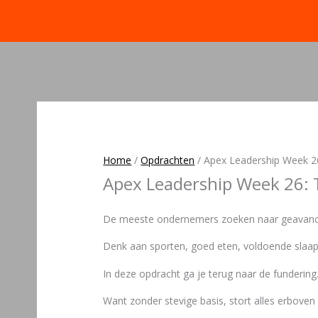
Home
/
Opdrachten
/
Apex Leadership Week 2
Apex Leadership Week 26:
De meeste ondernemers zoeken naar geavanceer
Denk aan sporten, goed eten, voldoende slaap,
In deze opdracht ga je terug naar de fundering
Want zonder stevige basis, stort alles erboven ui