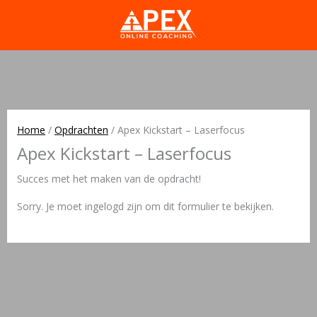
Home
/
Opdrachten
/
Apex Kickstart – Laserfocus
Apex Kickstart – Laserfocus
Succes met het maken van de opdracht!
Sorry. Je moet ingelogd zijn om dit formulier te bekijken.