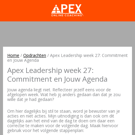
Home
/
Opdrachten
/
Apex Leadership week 27: Commitment
en Jouw Agenda
Apex Leadership week 27:
Commitment en Jouw Agenda
Jouw agenda liegt niet. Reflecteer jezelf eens voor de
afgelopen week. Wat heb jij anders gedaan dan dat je zou
wille dat je had gedaan?
Om hier dagelijks bij stil te staan, word je bewuster van je
acties en niet acties. Mijn uitnodiging is dan ook om dit
dagelijks aan het eind van de dag te doen om daar een
correctie te maken voor de volgende dag. Maak hiervoor
gebruik voor het volgende stappenplan: