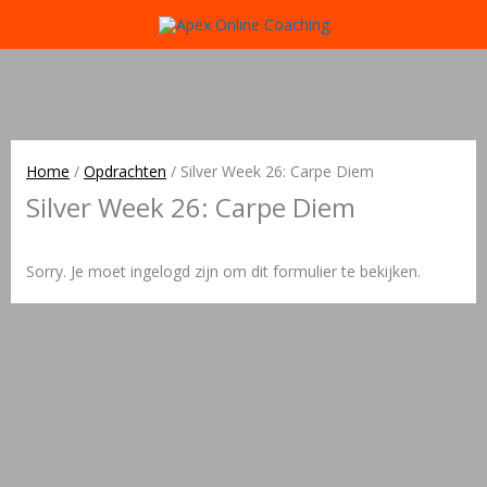
Home
/
Opdrachten
/
Silver Week 26: Carpe Diem
Silver Week 26: Carpe Diem
Sorry. Je moet ingelogd zijn om dit formulier te bekijken.